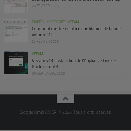
24 FÉVRIER 2026
DIVERS
/
MICROSOFT
/
VEEAM
Comment mettre en place une librairie de bande
virtuelle VTL
24 FÉVRIER 2026
VEEAM
Veeam v13 : installation de l’Appliance Linux –
Guide complet
30 SEPTEMBRE 2025
Blog de Omid AMERI © 2026. Tous droits réservés.