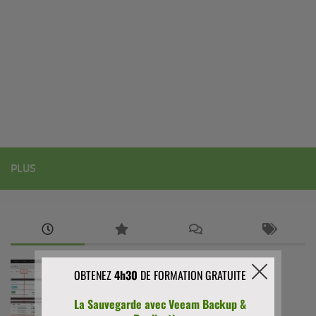
PLUS
PFSENSE
/
SÉCURITÉ
Comment installer et configurer Suricata sur
pfSense (guide complet)
29 AVRIL 2026