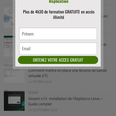
PFSENSE
/
SÉCURITÉ
pfSense Failover : Cluster haute disponibilité avec
CARP et pfsync
4 AVRIL 2026
VEEAM
Sauvegarde sur bande LTO avec Veeam Backup
24 FÉVRIER 2026
DIVERS
/
MICROSOFT
/
VEEAM
Comment mettre en place une librairie de bande
virtuelle VTL
24 FÉVRIER 2026
VEEAM
Veeam v13 : installation de l’Appliance Linux –
Guide complet
30 SEPTEMBRE 2025