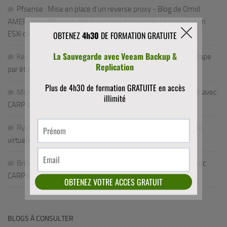
Pfsense : Mise en place d’un reverse proxy - Blog de Omid
AMERI
dans
Pfsense : Mise en place d’un routeur frontal sur un
ESXi dédié (updated)
Kevin
dans
VMware: upgrader vCenter (VCSA) 7.x vers 8 étape
par étape
Mokhtar
dans
pfSense Failover : Cluster haute disponibilité avec
CARP et pfsync
Ryan
dans
Comment mettre en place une librairie de bande
virtuelle VTL
Brian
dans
pfSense Failover : Cluster haute disponibilité avec
CARP et pfsync
BLOGS À CONSULTER