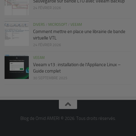
Sauvegarde sur bande LTO avec Veeam Backup
24 FÉVRIER 2026
DIVERS
/
MICROSOFT
/
VEEAM
Comment mettre en place une librairie de bande
virtuelle VTL
24 FÉVRIER 2026
VEEAM
Veeam v13 : installation de l’Appliance Linux –
Guide complet
30 SEPTEMBRE 2025
Blog de Omid AMERI © 2026. Tous droits réservés.