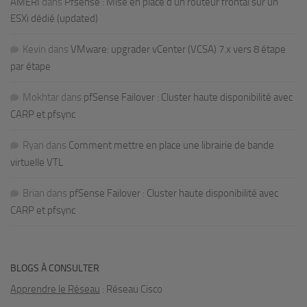
AMERI
dans
Pfsense : Mise en place d’un routeur frontal sur un
ESXi dédié (updated)
Kevin
dans
VMware: upgrader vCenter (VCSA) 7.x vers 8 étape
par étape
Mokhtar
dans
pfSense Failover : Cluster haute disponibilité avec
CARP et pfsync
Ryan
dans
Comment mettre en place une librairie de bande
virtuelle VTL
Brian
dans
pfSense Failover : Cluster haute disponibilité avec
CARP et pfsync
BLOGS À CONSULTER
Apprendre le Réseau
: Réseau Cisco