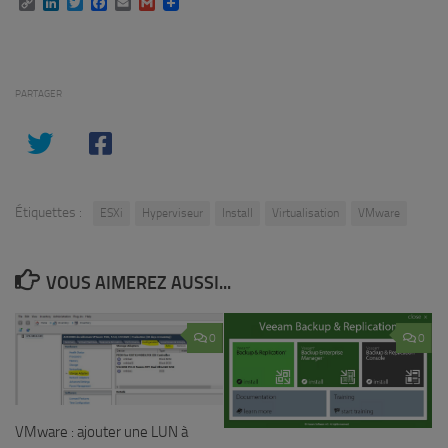
Copy
LinkedIn
Twitter
Facebook
Email
Gmail
Link
PARTAGER
Étiquettes :
ESXi
Hyperviseur
Install
Virtualisation
VMware
VOUS AIMEREZ AUSSI...
0
0
VMware : ajouter une LUN à