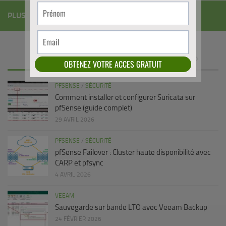
PLUS
PFSENSE
/
SÉCURITÉ
Comment installer et configurer Suricata sur
pfSense (guide complet)
29 AVRIL 2026
PFSENSE
/
SÉCURITÉ
pfSense Failover : Cluster haute disponibilité avec
CARP et pfsync
4 AVRIL 2026
VEEAM
Sauvegarde sur bande LTO avec Veeam Backup
24 FÉVRIER 2026