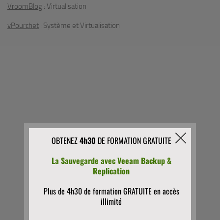
VroomBlog
: Virtualisation
vPourchet
: Système et Virtualisation