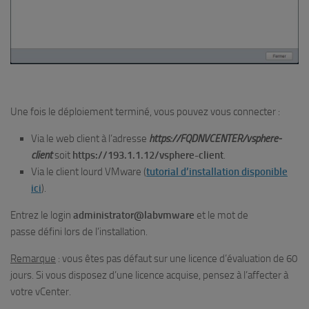
Une fois le déploiement terminé, vous pouvez vous connecter :
Via le web client à l’adresse
https://FQDNVCENTER/vsphere-
client
soit
https://193.1.1.12/vsphere-client
.
Via le client lourd VMware (
tutorial d’installation disponible
ici
).
Entrez le login
administrator@labvmware
et le mot de
passe défini lors de l’installation.
Remarque
: vous êtes pas défaut sur une licence d’évaluation de 60
jours. Si vous disposez d’une licence acquise, pensez à l’affecter à
votre vCenter.