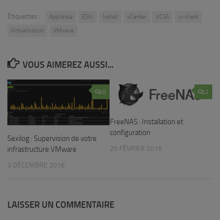
Étiquettes :
Appliance
ESXi
Install
vCenter
VCSA
vi-client
Virtualisation
VMware
VOUS AIMEREZ AUSSI...
0
2
FreeNAS : Installation et
configuration
Sexilog : Supervision de votre
25 FÉVRIER 2016
infrastructure VMware
3 DÉCEMBRE 2016
LAISSER UN COMMENTAIRE