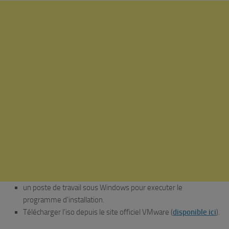
un poste de travail sous Windows pour executer le
programme d’installation.
Télécharger l’iso depuis le site officiel VMware (
disponible ici
).