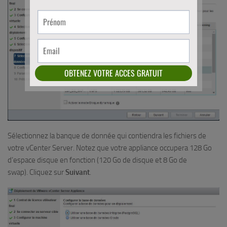
Sélectionnez la banque de donnée qui contiendra les fichiers de
votre vCenter Server. Notez que votre appliance occupera 128 Go
d’espace disque en fonction (120 Go de disque et 8 Go de
swap). Cliquez sur
Suivant
.