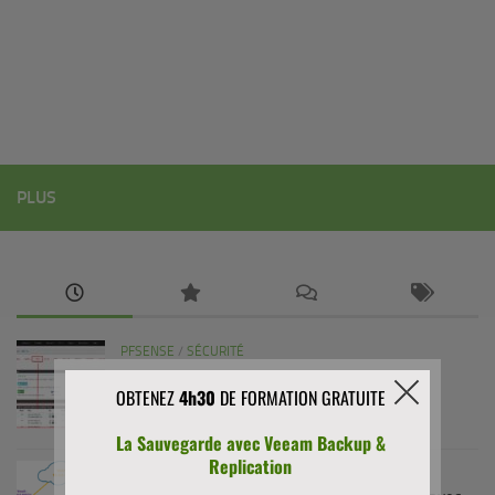
PLUS
PFSENSE
/
SÉCURITÉ
Comment installer et configurer Suricata sur
pfSense (guide complet)
29 AVRIL 2026
PFSENSE
/
SÉCURITÉ