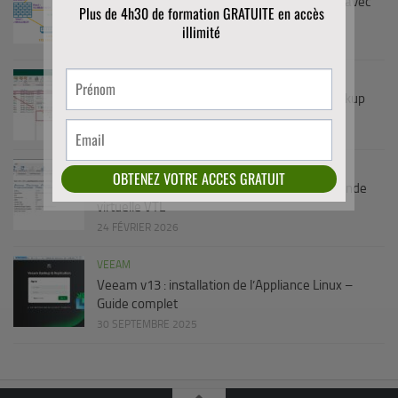
pfSense Failover : Cluster haute disponibilité avec
CARP et pfsync
4 AVRIL 2026
VEEAM
Sauvegarde sur bande LTO avec Veeam Backup
24 FÉVRIER 2026
DIVERS
/
MICROSOFT
/
VEEAM
Comment mettre en place une librairie de bande
virtuelle VTL
24 FÉVRIER 2026
VEEAM
Veeam v13 : installation de l’Appliance Linux –
Guide complet
30 SEPTEMBRE 2025