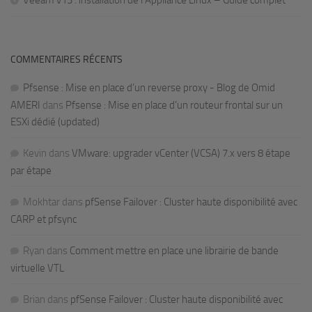
Veeam v13 : installation de l’Appliance Linux – Guide complet
COMMENTAIRES RÉCENTS
Pfsense : Mise en place d’un reverse proxy - Blog de Omid
AMERI
dans
Pfsense : Mise en place d’un routeur frontal sur un
ESXi dédié (updated)
Kevin
dans
VMware: upgrader vCenter (VCSA) 7.x vers 8 étape
par étape
Mokhtar
dans
pfSense Failover : Cluster haute disponibilité avec
CARP et pfsync
Ryan
dans
Comment mettre en place une librairie de bande
virtuelle VTL
Brian
dans
pfSense Failover : Cluster haute disponibilité avec