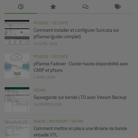
PFSENSE
/
SÉCURITÉ
Comment installer et configurer Suricata sur
pfSense (guide complet)
29 AVRIL 2026
PFSENSE
/
SÉCURITÉ
pfSense Failover : Cluster haute disponibilité avec
CARP et pfsync
4 AVRIL 2026
VEEAM
Sauvegarde sur bande LTO avec Veeam Backup
24 FÉVRIER 2026
DIVERS
/
MICROSOFT
/
VEEAM
Comment mettre en place une librairie de bande
virtuelle VTL