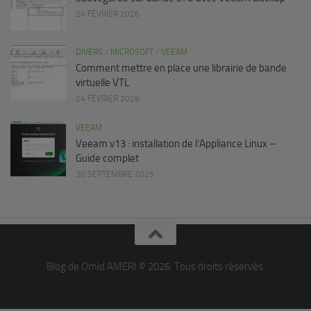
24 FÉVRIER 2026
DIVERS
/
MICROSOFT
/
VEEAM
Comment mettre en place une librairie de bande
virtuelle VTL
24 FÉVRIER 2026
VEEAM
Veeam v13 : installation de l’Appliance Linux –
Guide complet
30 SEPTEMBRE 2025
Blog de Omid AMERI © 2026. Tous droits réservés.