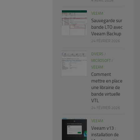
4 AVRIL 2026
VEEAM
Sauvegarde sur
bande LTO avec
Veeam Backup
24 FÉVRIER 2026
DIVERS
/
MICROSOFT
/
VEEAM
Comment
mettre en place
une librairie de
bande virtuelle
VTL
24 FÉVRIER 2026
VEEAM
Veeam v13 :
installation de