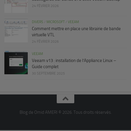
24 FÉVRIER 2026
DIVERS
/
MICROSOFT
/
VEEAM
Comment mettre en place une librairie de bande
virtuelle VTL
24 FÉVRIER 2026
VEEAM
Veeam v13 : installation de l’Appliance Linux –
Guide complet
30 SEPTEMBRE 2025
Blog de Omid AMERI © 2026. Tous droits réservés.