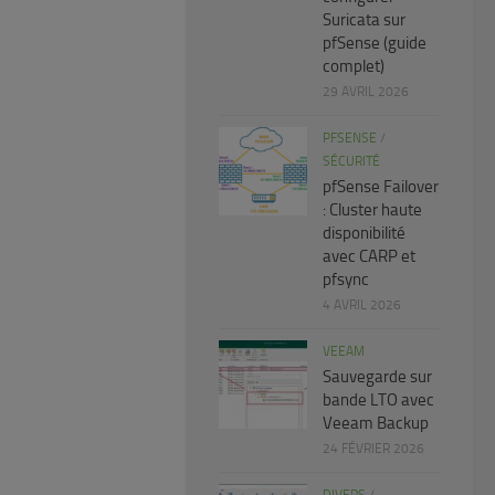
Suricata sur
pfSense (guide
complet)
29 AVRIL 2026
PFSENSE
/
SÉCURITÉ
pfSense Failover
: Cluster haute
disponibilité
avec CARP et
pfsync
4 AVRIL 2026
VEEAM
Sauvegarde sur
bande LTO avec
Veeam Backup
24 FÉVRIER 2026