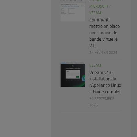
DIVERS
/
MICROSOFT
/
VEEAM
Comment
mettre en place
une librairie de
bande virtuelle
VTL
24 FÉVRIER 2026
VEEAM
Veeam v13 :
installation de
l’Appliance Linux
– Guide complet
30 SEPTEMBRE
2025