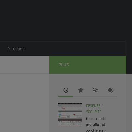
A propos
PLUS
PFSENSE
/
SÉCURITÉ
Comment
installer et
configurer