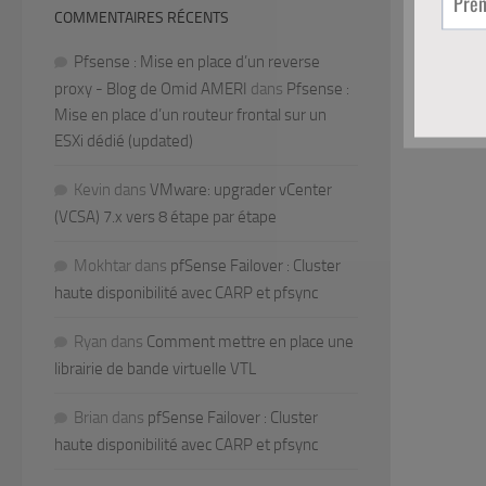
COMMENTAIRES RÉCENTS
Pfsense : Mise en place d’un reverse
proxy - Blog de Omid AMERI
dans
Pfsense :
Mise en place d’un routeur frontal sur un
ESXi dédié (updated)
Kevin
dans
VMware: upgrader vCenter
(VCSA) 7.x vers 8 étape par étape
Mokhtar
dans
pfSense Failover : Cluster
haute disponibilité avec CARP et pfsync
Ryan
dans
Comment mettre en place une
librairie de bande virtuelle VTL
Brian
dans
pfSense Failover : Cluster
haute disponibilité avec CARP et pfsync