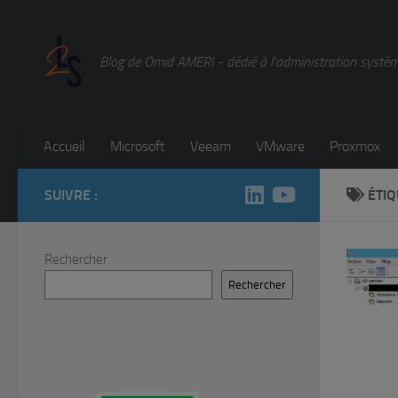
Skip to content
Blog de Omid AMERI - dédié à l'administration système
Accueil
Microsoft
Veeam
VMware
Proxmox
SUIVRE :
ÉTIQ
Rechercher
Rechercher