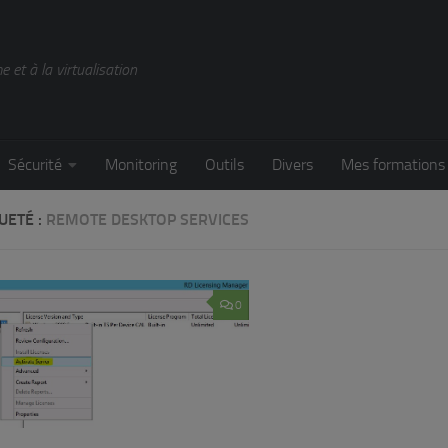
 et à la virtualisation
Sécurité
Monitoring
Outils
Divers
Mes formations
UETÉ :
REMOTE DESKTOP SERVICES
0