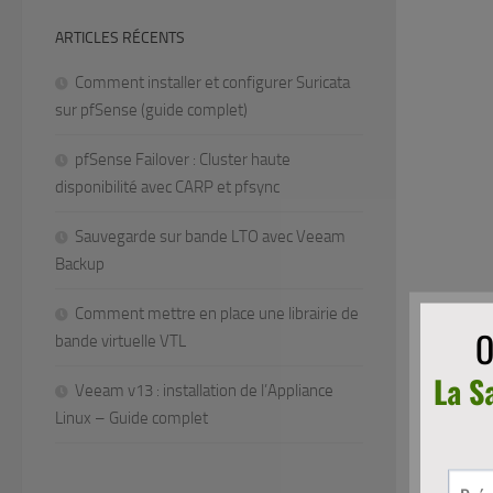
ARTICLES RÉCENTS
Comment installer et configurer Suricata
sur pfSense (guide complet)
pfSense Failover : Cluster haute
disponibilité avec CARP et pfsync
Sauvegarde sur bande LTO avec Veeam
Backup
Comment mettre en place une librairie de
bande virtuelle VTL
Veeam v13 : installation de l’Appliance
Linux – Guide complet