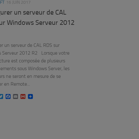
FT
16 JUIN 2017
gurer un serveur de CAL
ur Windows Serveur 2012
er un serveur de CAL RDS sur
 Serveur 2012 R2 Lorsque votre
ucture est composée de plusieurs
ements sous Windows Server, les
eurs ne seront en mesure de se
r en Remote...
inkedIn
Twitter
Facebook
Email
Gmail