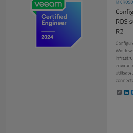
MICROSO
Confi
RDS s
R2
Configur
Windows
infrastr
environn
utilisat
connecte
Copy
L
Link