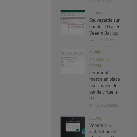
4 AVRIL 2026
VEEAM
Sauvegarde sur
bande LTO avec
Veeam Backup
24 FÉVRIER 2026
DIVERS
/
MICROSOFT
/
VEEAM
Comment
mettre en place
une librairie de
bande virtuelle
VTL
24 FÉVRIER 2026
VEEAM
Veeam v13 :
installation de