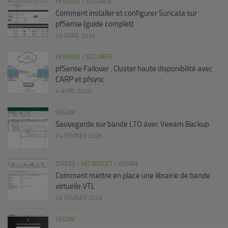
PFSENSE
/
SÉCURITÉ
Comment installer et configurer Suricata sur
pfSense (guide complet)
29 AVRIL 2026
PFSENSE
/
SÉCURITÉ
pfSense Failover : Cluster haute disponibilité avec
CARP et pfsync
4 AVRIL 2026
VEEAM
Sauvegarde sur bande LTO avec Veeam Backup
24 FÉVRIER 2026
DIVERS
/
MICROSOFT
/
VEEAM
Comment mettre en place une librairie de bande
virtuelle VTL
24 FÉVRIER 2026
VEEAM