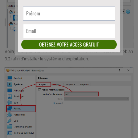
Voila, nous pourrons maintenant utiliser le fichier .iso (ici une debian
9.2) afin d’installer le système d’exploitation.