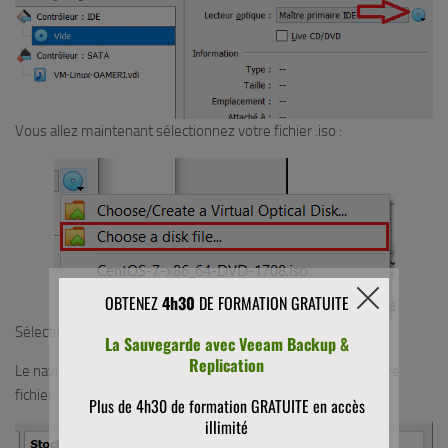
Vous allez maintenant sélectionnez votre fichier .iso :
Sélectionnez Choose a disk file…
Le navigateur Windows vous proposera d’aller récupérer votre
fichier .iso